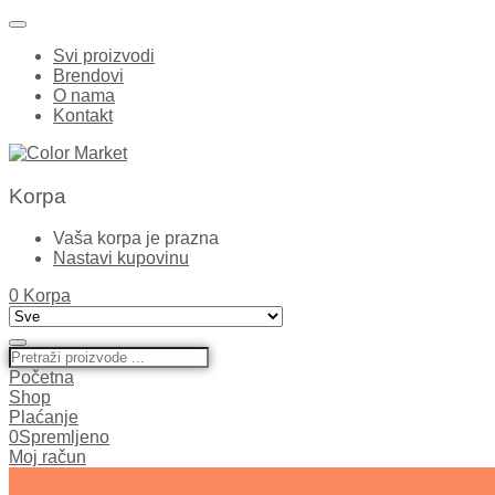
Svi proizvodi
Brendovi
O nama
Kontakt
Korpa
Vaša korpa je prazna
Nastavi kupovinu
0
Korpa
Početna
Shop
Plaćanje
0
Spremljeno
Moj račun