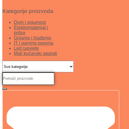
Kategorije proizvoda
Dom i sigurnost
Elektromaterijal i
pribor
Grijanje i hlađenje
IT i gaming oprema
Led rasvjete
Mali kućanski aparati