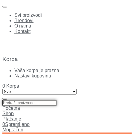
Svi proizvodi
Brendovi
O nama
Kontakt
Korpa
Vaša korpa je prazna
Nastavi kupovinu
0
Korpa
Početna
Shop
Plaćanje
0
Spremljeno
Moj račun