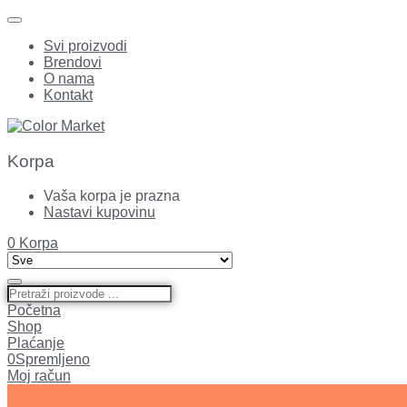
Svi proizvodi
Brendovi
O nama
Kontakt
Korpa
Vaša korpa je prazna
Nastavi kupovinu
0
Korpa
Početna
Shop
Plaćanje
0
Spremljeno
Moj račun