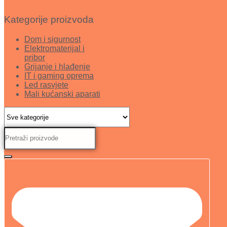
Kategorije proizvoda
Dom i sigurnost
Elektromaterijal i
pribor
Grijanje i hlađenje
IT i gaming oprema
Led rasvjete
Mali kućanski aparati