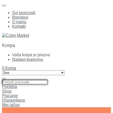
Svi proizvodi
Brendovi
O nama
Kontakt
Korpa
Vaša korpa je prazna
Nastavi kupovinu
0
Korpa
Početna
Shop
Plaćanje
0
Spremljeno
Moj račun