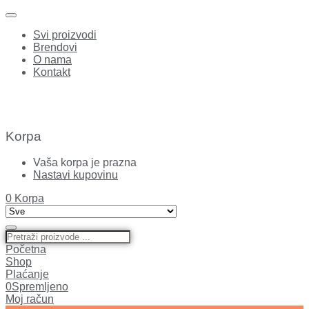
Svi proizvodi
Brendovi
O nama
Kontakt
Korpa
Vaša korpa je prazna
Nastavi kupovinu
0
Korpa
Početna
Shop
Plaćanje
0
Spremljeno
Moj račun