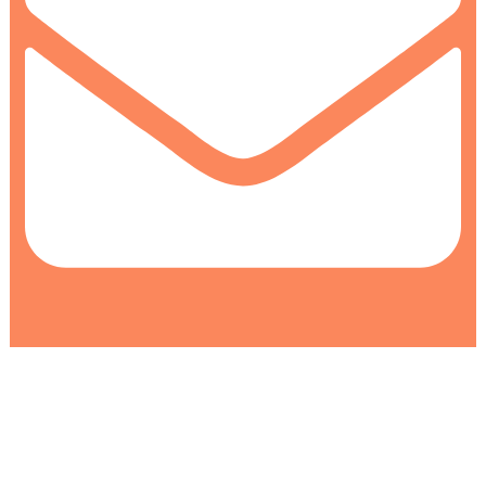
info@colormarket.ba
0
0
Korpa