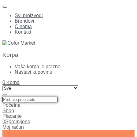
Svi proizvodi
Brendovi
O nama
Kontakt
Korpa
Vaša korpa je prazna
Nastavi kupovinu
0
Korpa
Početna
Shop
Plaćanje
0
Spremljeno
Moj račun