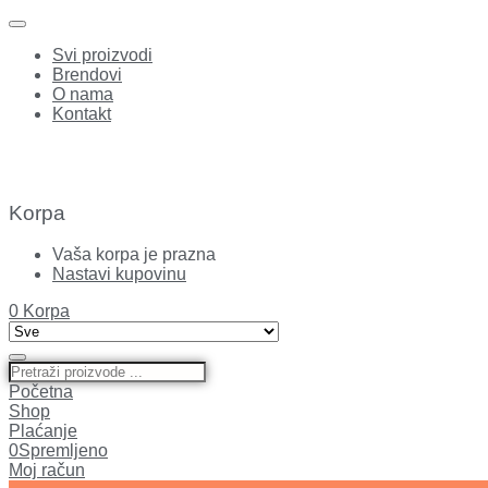
Svi proizvodi
Brendovi
O nama
Kontakt
Korpa
Vaša korpa je prazna
Nastavi kupovinu
0
Korpa
Početna
Shop
Plaćanje
0
Spremljeno
Moj račun