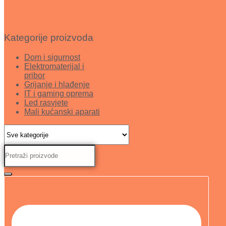
Kategorije proizvoda
Dom i sigurnost
Elektromaterijal i
pribor
Grijanje i hlađenje
IT i gaming oprema
Led rasvjete
Mali kućanski aparati