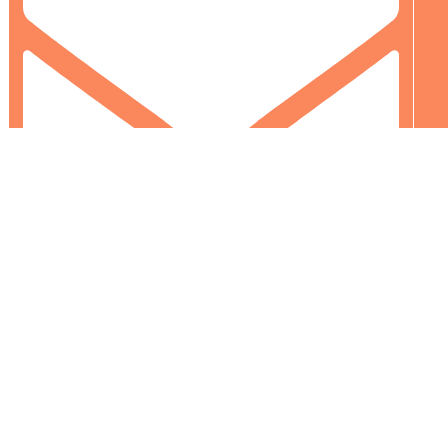
info@colormarket.ba
0
0
Vaša korpa je prazna
Nastavi kupovinu