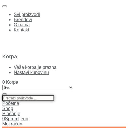
Svi proizvodi
Brendovi
O nama
Kontakt
Korpa
Vaša korpa je prazna
Nastavi kupovinu
0
Korpa
Početna
Shop
Plaćanje
0
Spremljeno
Moj račun