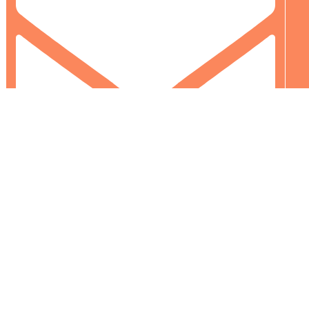
info@colormarket.ba
0
0
Vaša korpa je prazna
Nastavi kupovinu