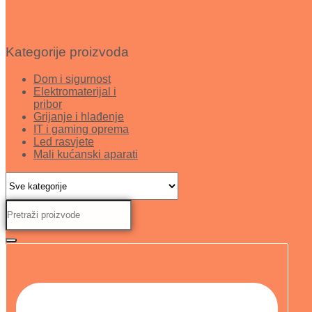
Kategorije proizvoda
Dom i sigurnost
Elektromaterijal i
pribor
Grijanje i hlađenje
IT i gaming oprema
Led rasvjete
Mali kućanski aparati