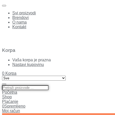
Svi proizvodi
Brendovi
O nama
Kontakt
Korpa
Vaša korpa je prazna
Nastavi kupovinu
0
Korpa
Početna
Shop
Plaćanje
0
Spremljeno
Moj račun