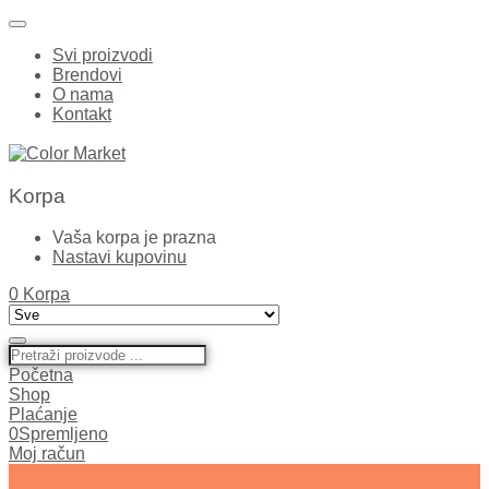
Svi proizvodi
Brendovi
O nama
Kontakt
Korpa
Vaša korpa je prazna
Nastavi kupovinu
0
Korpa
Početna
Shop
Plaćanje
0
Spremljeno
Moj račun