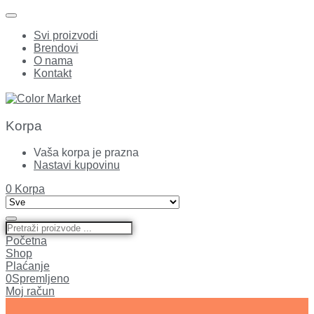
Svi proizvodi
Brendovi
O nama
Kontakt
Korpa
Vaša korpa je prazna
Nastavi kupovinu
0
Korpa
Početna
Shop
Plaćanje
0
Spremljeno
Moj račun